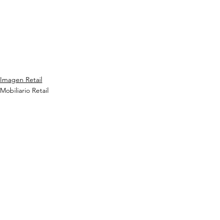
Imagen Retail
Mobiliario Retail
Señalética
Ver todo
Entradas recientes