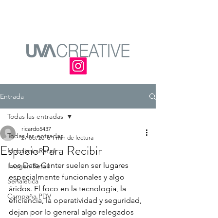
Entrada
Todas las entradas
ricardo5437
Todas las entradas
27 oct 2016
1 min de lectura
Espacio Para Recibir
Mobiliario Retail
Los Data Center suelen ser lugares 
Imagen Retail
especialmente funcionales y algo 
Señalética
áridos. El foco en la tecnología, la 
Campaña PDV
eficiencia, la operatividad y seguridad, 
dejan por lo general algo relegados 