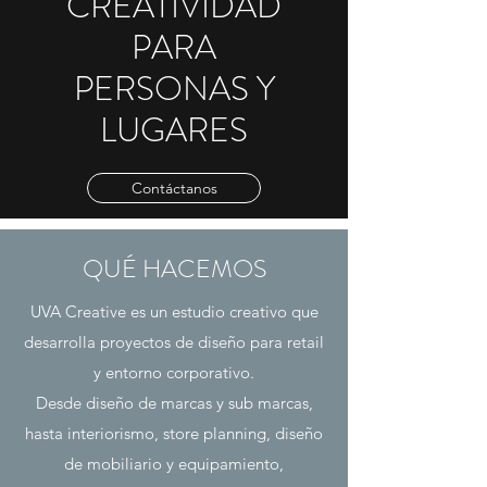
CREATIVIDAD
PARA
PERSONAS Y
LUGARES
Contáctanos
QUÉ HACEMOS
UVA Creative es un estudio creativo que
desarrolla proyectos de diseño para retail
y entorno corporativo.
Desde diseño de marcas y sub marcas,
hasta interiorismo, store planning, diseño
de mobiliario y equipamiento,