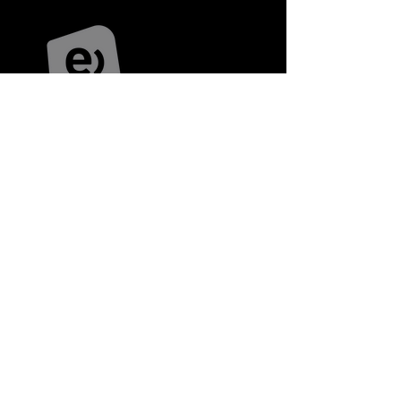
ENTEL
Junto a Entel hemos recorrido un camino
de desarrollo especial, desde el año 2012.
Propuestas de visibilidad y diseño de
campañas de punto de venta para Trade
Marketing, elementos de exhibición,
proyectos de imagen y arquigrafía para
tiendas y espacios de trabajo, diseño de
mobiliario para salas de venta y